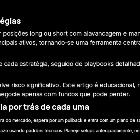
tégias
ir posições long ou short com alavancagem e man
cipais ativos, tornando-se uma ferramenta centra
e cada estratégia, seguido de playbooks detalh
ve risco significativo. Este artigo é educaciona
e negocie apenas com fundos que pode perder.
eia por trás de cada uma
ra do mercado, espera por um pullback e entra com um plano de saí
razo usando padrões técnicos. Planeje setups antecipadamente, nego