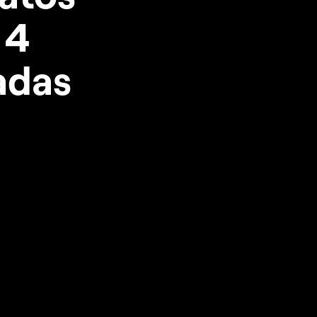
 4
adas